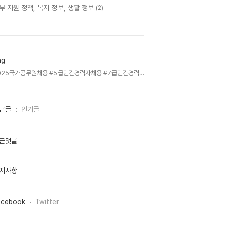
부 지원 정책, 복지 정보, 생활 정보
(2)
ag
2025국가공무원채용 #5급민간경력자채용 #7급민간경력자채용 #국가공무원시험접수 #민간경력자일괄채용시험 #공무원시험준비 #원서접수안내 #응시자격요건 #장애인편의제공 #국가고시센터 #공무원합격전략 #시험일정안내,
근글
인기글
근댓글
지사항
acebook
Twitter