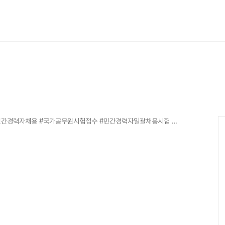
#2025국가공무원채용 #5급민간경력자채용 #7급민간경력자채용 #국가공무원시험접수 #민간경력자일괄채용시험 #공무원시험준비 #원서접수안내 #응시자격요건 #장애인편의제공 #국가고시센터 #공무원합격전략 #시험일정안내