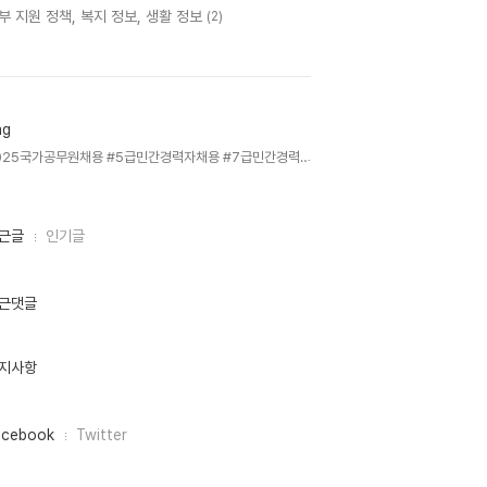
부 지원 정책, 복지 정보, 생활 정보
(2)
ag
2025국가공무원채용 #5급민간경력자채용 #7급민간경력자채용 #국가공무원시험접수 #민간경력자일괄채용시험 #공무원시험준비 #원서접수안내 #응시자격요건 #장애인편의제공 #국가고시센터 #공무원합격전략 #시험일정안내,
근글
인기글
근댓글
지사항
acebook
Twitter