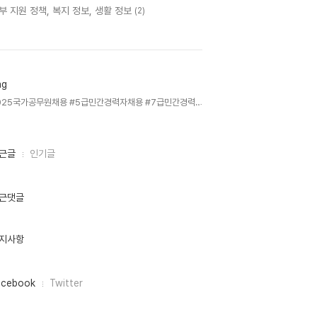
부 지원 정책, 복지 정보, 생활 정보
(2)
ag
2025국가공무원채용 #5급민간경력자채용 #7급민간경력자채용 #국가공무원시험접수 #민간경력자일괄채용시험 #공무원시험준비 #원서접수안내 #응시자격요건 #장애인편의제공 #국가고시센터 #공무원합격전략 #시험일정안내,
근글
인기글
근댓글
지사항
acebook
Twitter